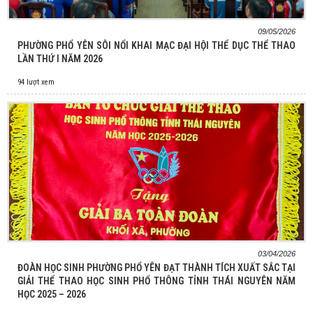
09/05/2026
PHƯỜNG PHỔ YÊN SÔI NỔI KHAI MẠC ĐẠI HỘI THỂ DỤC THỂ THAO
LẦN THỨ I NĂM 2026
94 lượt xem
03/04/2026
ĐOÀN HỌC SINH PHƯỜNG PHỔ YÊN ĐẠT THÀNH TÍCH XUẤT SẮC TẠI
GIẢI THỂ THAO HỌC SINH PHỔ THÔNG TỈNH THÁI NGUYÊN NĂM
HỌC 2025 – 2026