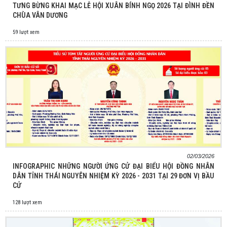
TƯNG BỪNG KHAI MẠC LỄ HỘI XUÂN BÍNH NGỌ 2026 TẠI ĐÌNH ĐỀN
CHÙA VÂN DƯƠNG
59 lượt xem
02/03/2026
INFOGRAPHIC NHỮNG NGƯỜI ỨNG CỬ ĐẠI BIỂU HỘI ĐỒNG NHÂN
DÂN TỈNH THÁI NGUYÊN NHIỆM KỲ 2026 - 2031 TẠI 29 ĐƠN VỊ BẦU
CỬ
128 lượt xem