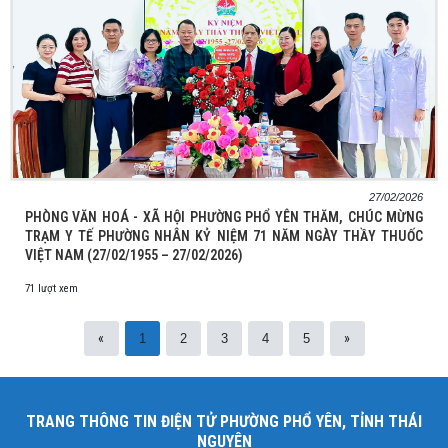
27/02/2026
PHÒNG VĂN HOÁ - XÃ HỘI PHƯỜNG PHỔ YÊN THĂM, CHÚC MỪNG
TRẠM Y TẾ PHƯỜNG NHÂN KỶ NIỆM 71 NĂM NGÀY THẦY THUỐC
VIỆT NAM (27/02/1955 – 27/02/2026)
71 lượt xem
«
»
1
2
3
4
5
TRANG THÔNG TIN ĐIỆN TỬ PHƯỜNG PHỔ YÊN, TỈNH THÁI
NGUYÊN