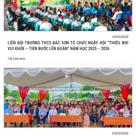
10/03/2026
LIÊN ĐỘI TRƯỜNG THCS ĐẮC SƠN TỔ CHỨC NGÀY HỘI “THIẾU NHI
VUI KHỎE – TIẾN BƯỚC LÊN ĐOÀN” NĂM HỌC 2025 – 2026
126 lượt xem
03/03/2026