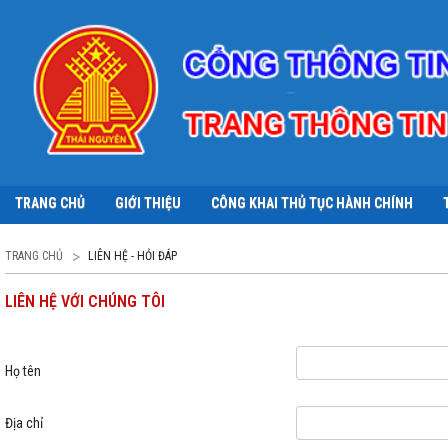
TRANG CHỦ
GIỚI THIỆU
CÔNG KHAI THỦ TỤC HÀNH CHÍNH
TRANG CHỦ
LIÊN HỆ - HỎI ĐÁP
LIÊN HỆ VỚI CHÚNG TÔI
Họ tên
Địa chỉ