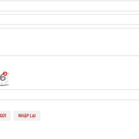
GỬI
NHẬP LẠI