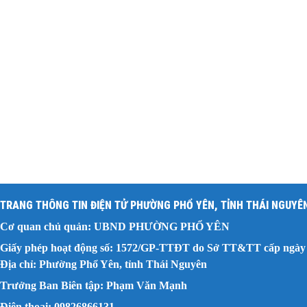
TRANG THÔNG TIN ĐIỆN TỬ PHƯỜNG PHỔ YÊN, TỈNH THÁI NGUYÊ
Cơ quan chủ quản: UBND PHƯỜNG PHỔ YÊN
Giấy phép hoạt động số: 1572/GP-TTĐT do Sở TT&TT cấp ngày 
Địa chỉ: Phường Phổ Yên, tỉnh Thái Nguyên
Trưởng Ban Biên tập: Phạm Văn Mạnh
Điện thoại: 09826866131