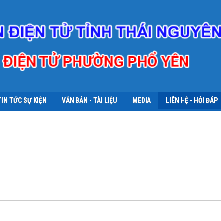
TIN TỨC SỰ KIỆN
VĂN BẢN - TÀI LIỆU
MEDIA
LIÊN HỆ - HỎI ĐÁP