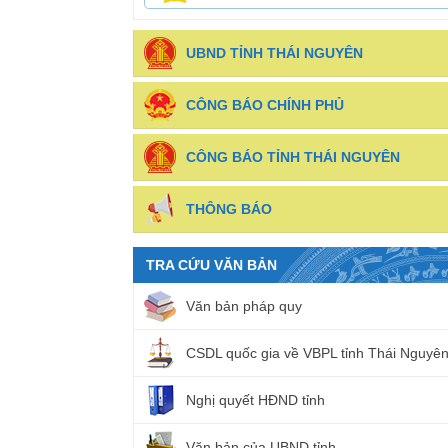
UBND TỈNH THÁI NGUYÊN
CÔNG BÁO CHÍNH PHỦ
CÔNG BÁO TỈNH THÁI NGUYÊN
THÔNG BÁO
TRA CỨU VĂN BẢN
Văn bản pháp quy
CSDL quốc gia về VBPL tỉnh Thái Nguyê
Nghị quyết HĐND tỉnh
Văn bản của UBND tỉnh