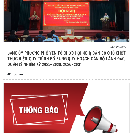
24/12/2025
ĐẢNG ỦY PHƯỜNG PHỔ YÊN TỔ CHỨC HỘI NGHỊ CÁN BỘ CHỦ CHỐT
THỰC HIỆN QUY TRÌNH BỔ SUNG QUY HOẠCH CÁN BỘ LÃNH ĐẠO,
QUẢN LÝ NHIỆM KỲ 2025–2030, 2026–2031
411 lượt xem