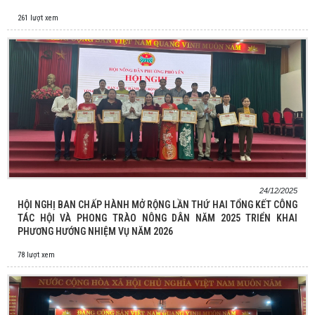
261 lượt xem
24/12/2025
HỘI NGHỊ BAN CHẤP HÀNH MỞ RỘNG LẦN THỨ HAI TỔNG KẾT CÔNG
TÁC HỘI VÀ PHONG TRÀO NÔNG DÂN NĂM 2025 TRIỂN KHAI
PHƯƠNG HƯỚNG NHIỆM VỤ NĂM 2026
78 lượt xem