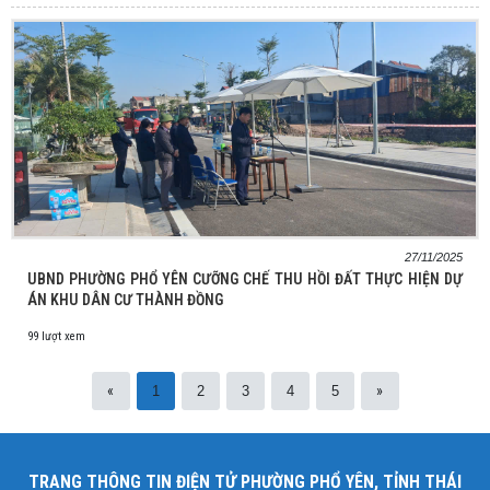
27/11/2025
UBND PHƯỜNG PHỔ YÊN CƯỠNG CHẾ THU HỒI ĐẤT THỰC HIỆN DỰ
ÁN KHU DÂN CƯ THÀNH ĐỒNG
99 lượt xem
«
»
1
2
3
4
5
TRANG THÔNG TIN ĐIỆN TỬ PHƯỜNG PHỔ YÊN, TỈNH THÁI