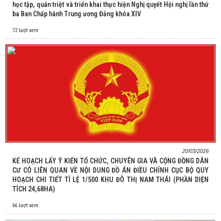
học tập, quán triệt và triển khai thực hiện Nghị quyết Hội nghị lần thứ
ba Ban Chấp hành Trung ương Đảng khóa XIV
72 lượt xem
20/03/2026
KẾ HOẠCH LẤY Ý KIẾN TỔ CHỨC, CHUYÊN GIA VÀ CỘNG ĐỒNG DÂN
CƯ CÓ LIÊN QUAN VỀ NỘI DUNG ĐỒ ÁN ĐIỀU CHỈNH CỤC BỘ QUY
HOẠCH CHI TIẾT TỈ LỆ 1/500 KHU ĐÔ THỊ NAM THÁI (PHẦN DIỆN
TÍCH 24,68HA)
66 lượt xem