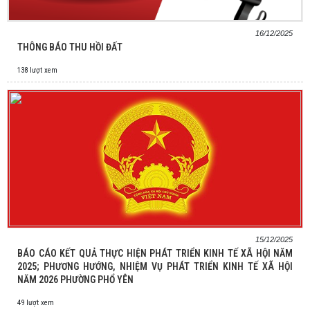
16/12/2025
THÔNG BÁO THU HỒI ĐẤT
138 lượt xem
15/12/2025
BÁO CÁO KẾT QUẢ THỰC HIỆN PHÁT TRIỂN KINH TẾ XÃ HỘI NĂM
2025; PHƯƠNG HƯỚNG, NHIỆM VỤ PHÁT TRIỂN KINH TẾ XÃ HỘI
NĂM 2026 PHƯỜNG PHỔ YÊN
49 lượt xem