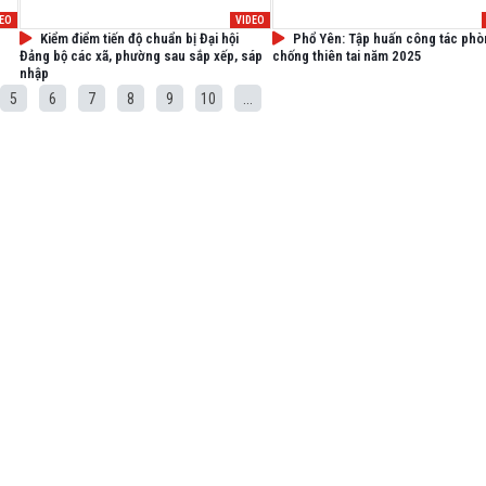
DEO
VIDEO
Kiểm điểm tiến độ chuẩn bị Đại hội
Phổ Yên: Tập huấn công tác phò
Đảng bộ các xã, phường sau sắp xếp, sáp
chống thiên tai năm 2025
nhập
5
6
7
8
9
10
...