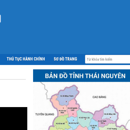
THỦ TỤC HÀNH CHÍNH
SƠ ĐỒ TRANG
ĐĂNG NHẬP