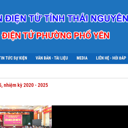
TIN TỨC SỰ KIỆN
VĂN BẢN - TÀI LIỆU
MEDIA
LIÊN HỆ - HỎI ĐÁP
5, nhiệm kỳ 2020 - 2025