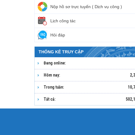
Nộp hồ sơ trực tuyến ( Dịch vụ công )
Lịch công tác
Hỏi đáp
THỐNG KÊ TRUY CẬP
Đang online:
Hôm nay:
2,
Trong tuần:
10,
Tất cả:
502,