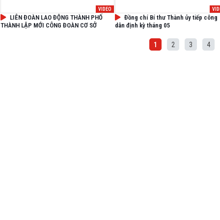
VIDEO
VI
LIÊN ĐOÀN LAO ĐỘNG THÀNH PHỐ
Đồng chí Bí thư Thành ủy tiếp công
THÀNH LẬP MỚI CÔNG ĐOÀN CƠ SỞ
dân định kỳ tháng 05
1
2
3
4