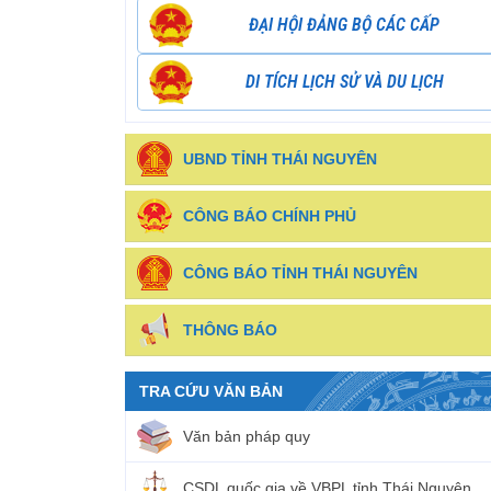
ĐẠI HỘI ĐẢNG BỘ CÁC CẤP
DI TÍCH LỊCH SỬ VÀ DU LỊCH
UBND TỈNH THÁI NGUYÊN
CÔNG BÁO CHÍNH PHỦ
CÔNG BÁO TỈNH THÁI NGUYÊN
THÔNG BÁO
TRA CỨU VĂN BẢN
Văn bản pháp quy
CSDL quốc gia về VBPL tỉnh Thái Nguyên