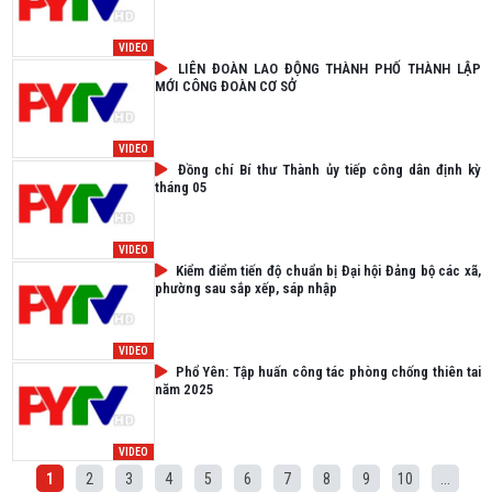
VIDEO
LIÊN ĐOÀN LAO ĐỘNG THÀNH PHỐ THÀNH LẬP
MỚI CÔNG ĐOÀN CƠ SỞ
VIDEO
Đồng chí Bí thư Thành ủy tiếp công dân định kỳ
tháng 05
VIDEO
Kiểm điểm tiến độ chuẩn bị Đại hội Đảng bộ các xã,
phường sau sắp xếp, sáp nhập
VIDEO
Phổ Yên: Tập huấn công tác phòng chống thiên tai
năm 2025
VIDEO
1
2
3
4
5
6
7
8
9
10
...