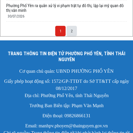
Phường Phổ Yên ra quân xử lý vi phạm trật tự đô thị, lập lại mỹ quan đô
thị văn minh
30/07/2026
1
2
TRANG THÔNG TIN ĐIỆN TỬ PHƯỜNG PHỔ YÊN, TỈNH THÁI
NGUYÊN
Cơ quan chủ quản: UBND PHƯỜNG PHỔ YÊN
Giấy phép hoạt động số: 1572/GP-TTĐT do Sở TT&TT cấp ngày
08/12/2017
Địa chỉ: Phường Phổ Yên, tỉnh Thái Nguyên
Trưởng Ban Biên tập: Phạm Văn Mạnh
Điện thoại: 09826866131
Email: manhpv.phoyen@thainguyen.gov.vn
Ghi rõ nguồn: Trang thông tin điện tử khi phát hành lại thông tin từ