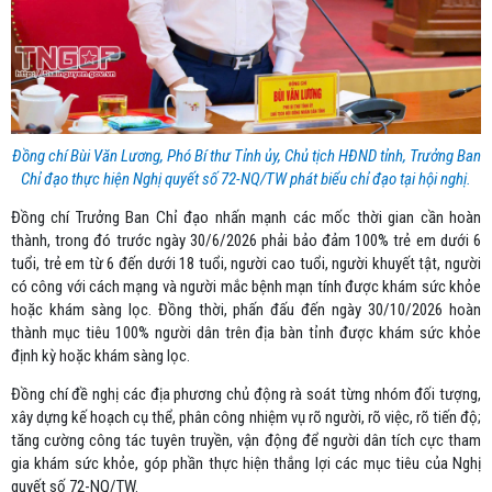
Đồng chí Bùi Văn Lương, Phó Bí thư Tỉnh ủy, Chủ tịch HĐND tỉnh, Trưởng Ban
Chỉ đạo thực hiện Nghị quyết số 72-NQ/TW phát biểu chỉ đạo tại hội nghị.
Đồng chí Trưởng Ban Chỉ đạo nhấn mạnh các mốc thời gian cần hoàn
thành, trong đó trước ngày 30/6/2026 phải bảo đảm 100% trẻ em dưới 6
tuổi, trẻ em từ 6 đến dưới 18 tuổi, người cao tuổi, người khuyết tật, người
có công với cách mạng và người mắc bệnh mạn tính được khám sức khỏe
hoặc khám sàng lọc. Đồng thời, phấn đấu đến ngày 30/10/2026 hoàn
thành mục tiêu 100% người dân trên địa bàn tỉnh được khám sức khỏe
định kỳ hoặc khám sàng lọc.
Đồng chí đề nghị các địa phương chủ động rà soát từng nhóm đối tượng,
xây dựng kế hoạch cụ thể, phân công nhiệm vụ rõ người, rõ việc, rõ tiến độ;
tăng cường công tác tuyên truyền, vận động để người dân tích cực tham
gia khám sức khỏe, góp phần thực hiện thắng lợi các mục tiêu của Nghị
quyết số 72-NQ/TW.