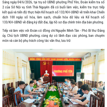
Sáng ngày 04/6/2026, tại trụ sở UBND phường Phổ Yên, Đoàn kiểm tra số
2 của Sở Nội vụ tỉnh Thái Nguyên đã có buổi làm việc, kiểm tra trực tiếp
kết quả và tiến độ thực hiện Kế hoạch số 132/KH-UBND về triển khai Chiến
dịch 100 ngày số hóa, làm sạch, chuẩn hóa dữ liệu và Kế hoạch số
133/KH-UBND về đăng ký đất đai, lập hồ sơ địa chính trên địa bàn phường.
Tiếp và làm việc với Đoàn có đồng chí Nguyễn Minh Tân - Phó Bí thư Đảng
ủy, Chủ tịch UBND phường; cùng dự có lãnh đạo các phòng, ban chuyên
môn và cán bộ phụ trách công tác văn thư, lưu trữ.