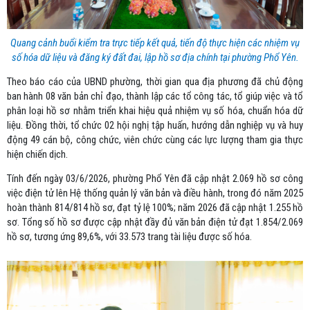
Quang cảnh buổi kiểm tra trực tiếp kết quả, tiến độ thực hiện các nhiệm vụ
số hóa dữ liệu và đăng ký đất đai, lập hồ sơ địa chính tại phường Phổ Yên.
Theo báo cáo của UBND phường, thời gian qua địa phương đã chủ động
ban hành 08 văn bản chỉ đạo, thành lập các tổ công tác, tổ giúp việc và tổ
phân loại hồ sơ nhằm triển khai hiệu quả nhiệm vụ số hóa, chuẩn hóa dữ
liệu. Đồng thời, tổ chức 02 hội nghị tập huấn, hướng dẫn nghiệp vụ và huy
động 49 cán bộ, công chức, viên chức cùng các lực lượng tham gia thực
hiện chiến dịch.
Tính đến ngày 03/6/2026, phường Phổ Yên đã cập nhật 2.069 hồ sơ công
việc điện tử lên Hệ thống quản lý văn bản và điều hành, trong đó năm 2025
hoàn thành 814/814 hồ sơ, đạt tỷ lệ 100%; năm 2026 đã cập nhật 1.255 hồ
sơ. Tổng số hồ sơ được cập nhật đầy đủ văn bản điện tử đạt 1.854/2.069
hồ sơ, tương ứng 89,6%, với 33.573 trang tài liệu được số hóa.