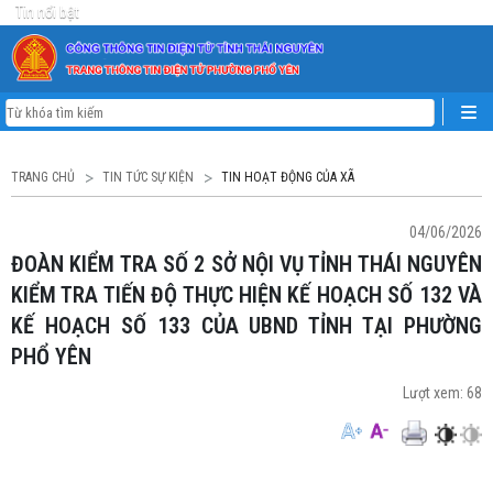
Tin nổi bật
TRANG CHỦ
TIN TỨC SỰ KIỆN
TIN HOẠT ĐỘNG CỦA XÃ
04/06/2026
ĐOÀN KIỂM TRA SỐ 2 SỞ NỘI VỤ TỈNH THÁI NGUYÊN
KIỂM TRA TIẾN ĐỘ THỰC HIỆN KẾ HOẠCH SỐ 132 VÀ
KẾ HOẠCH SỐ 133 CỦA UBND TỈNH TẠI PHƯỜNG
PHỔ YÊN
Lượt xem:
68