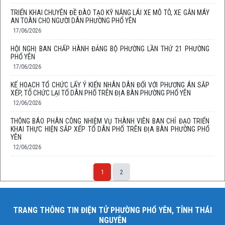
TRIỂN KHAI CHUYÊN ĐỀ ĐÀO TẠO KỸ NĂNG LÁI XE MÔ TÔ, XE GẮN MÁY
AN TOÀN CHO NGƯỜI DÂN PHƯỜNG PHỔ YÊN
17/06/2026
HỘI NGHỊ BAN CHẤP HÀNH ĐẢNG BỘ PHƯỜNG LẦN THỨ 21 PHƯỜNG
PHỔ YÊN
17/06/2026
KẾ HOẠCH TỔ CHỨC LẤY Ý KIẾN NHÂN DÂN ĐỐI VỚI PHƯƠNG ÁN SẮP
XẾP, TỔ CHỨC LẠI TỔ DÂN PHỐ TRÊN ĐỊA BÀN PHƯỜNG PHỔ YÊN
12/06/2026
THÔNG BÁO PHÂN CÔNG NHIỆM VỤ THÀNH VIÊN BAN CHỈ ĐẠO TRIỂN
KHAI THỰC HIỆN SẮP XẾP TỔ DÂN PHỐ TRÊN ĐỊA BÀN PHƯỜNG PHỔ
YÊN
12/06/2026
1
2
TRANG THÔNG TIN ĐIỆN TỬ PHƯỜNG PHỔ YÊN, TỈNH THÁI
NGUYÊN