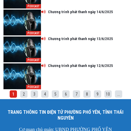
PODCAST
Chương trình phát thanh ngày 14/6/2025
PODCAST
Chương trình phát thanh ngày 13/6/2025
PODCAST
Chương trình phát thanh ngày 12/6/2025
PODCAST
1
2
3
4
5
6
7
8
9
10
...
TRANG THÔNG TIN ĐIỆN TỬ PHƯỜNG PHỔ YÊN, TỈNH THÁI
NGUYÊN
Cơ quan chủ quản: UBND PHƯỜNG PHỔ YÊN