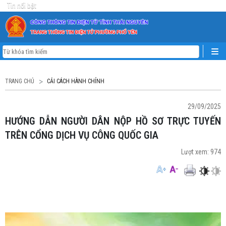
Tin nổi bật
TRANG CHỦ
CẢI CÁCH HÀNH CHÍNH
29/09/2025
HƯỚNG DẪN NGƯỜI DÂN NỘP HỒ SƠ TRỰC TUYẾN
TRÊN CỔNG DỊCH VỤ CÔNG QUỐC GIA
Lượt xem:
974