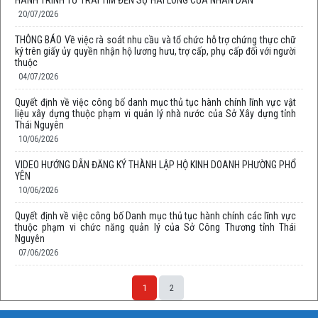
HÀNH TRÌNH TỪ TRÁI TIM ĐẾN SỰ HÀI LÒNG CỦA NHÂN DÂN
20/07/2026
THÔNG BÁO Về việc rà soát nhu cầu và tổ chức hỗ trợ chứng thực chữ
ký trên giấy ủy quyền nhận hộ lương hưu, trợ cấp, phụ cấp đối với người
thuộc
04/07/2026
Quyết định về việc công bố danh mục thủ tục hành chính lĩnh vực vật
liệu xây dựng thuộc phạm vi quản lý nhà nước của Sở Xây dựng tỉnh
Thái Nguyên
10/06/2026
VIDEO HƯỚNG DẪN ĐĂNG KÝ THÀNH LẬP HỘ KINH DOANH PHƯỜNG PHỔ
YÊN
10/06/2026
Quyết định về việc công bố Danh mục thủ tục hành chính các lĩnh vực
thuộc phạm vi chức năng quản lý của Sở Công Thương tỉnh Thái
Nguyên
07/06/2026
1
2