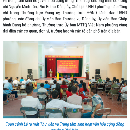
và Trung tâm sinh hoạt văn hóa cộng đồng. Tham dự chương trình có đồng
chí Nguyễn Minh Tân, Phó Bí thư Đảng ủy, Chủ tịch UBND phường; các đồng
chí trong Thường trực Đảng ủy, Thường trực HĐND, lãnh đạo UBND
phường; các đồng chí Ủy viên Ban Thường vụ Đảng ủy, Ủy viên Ban Chấp
hành Đảng bộ phường; Thường trực Ủy ban MTTQ Việt Nam phường cùng
đại diện các cơ quan, đơn vị, trường học và các tổ dân phố trên địa bàn.
Toàn cảnh Lễ ra mắt Thư viện và Trung tâm sinh hoạt văn hóa cộng đồng