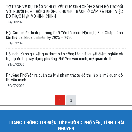
TỜ TRÌNH VỀ DỰ THẢO NGHỊ QUYẾT QUY ĐỊNH CHÍNH SÁCH HỖ TRỢ ĐỐI
VỚI NGƯỜI HOẠT ĐỘNG KHÔNG CHUYÊN TRÁCH Ở CẤP XÃ NGHỈ VIỆC
DO THỰC HIỆN MÔ HÌNH CHÍNH
04/08/2026
Hội Cựu chiến binh phường Phổ Yên tổ chức Hội nghị Ban Chấp hành
lần thứ ba, khóa I, nhiệm kỳ 2025 – 2030
31/07/2026
Hội nghị đánh giá kết quả thực hiện công tác giải quyết điểm nghẽn về
trật tự đô thị, xây dựng phường Phổ Yên văn minh, mỹ quan đô thị
31/07/2026
Phường Phổ Yên ra quân xử lý vi phạm trật tự đô thị, lập lại mỹ quan đô
thị văn minh
30/07/2026
1
2
TRANG THÔNG TIN ĐIỆN TỬ PHƯỜNG PHỔ YÊN, TỈNH THÁI
NGUYÊN