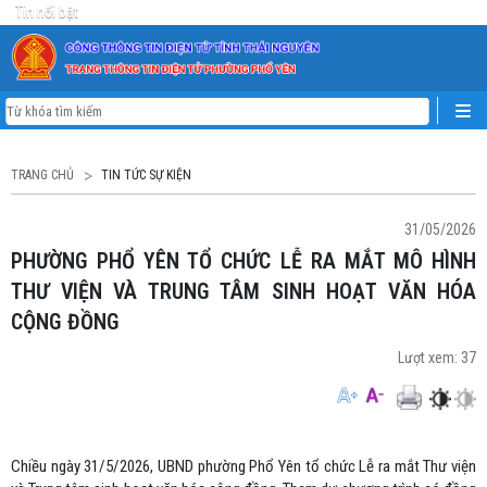
Tin nổi bật
TRANG CHỦ
TIN TỨC SỰ KIỆN
31/05/2026
PHƯỜNG PHỔ YÊN TỔ CHỨC LỄ RA MẮT MÔ HÌNH
THƯ VIỆN VÀ TRUNG TÂM SINH HOẠT VĂN HÓA
CỘNG ĐỒNG
Lượt xem:
37
Chiều ngày 31/5/2026, UBND phường Phổ Yên tổ chức Lễ ra mắt Thư viện