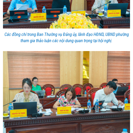
Các đồng chí trong Ban Thường vụ Đảng ủy, lãnh đạo HĐND, UBND phường
tham gia thảo luận các nội dung quan trọng tại hội nghị.