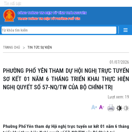
Tin nổi bật
TRANG CHỦ
TIN TỨC SỰ KIỆN
01/07/2026
PHƯỜNG PHỔ YÊN THAM DỰ HỘI NGHỊ TRỰC TUYẾN
SƠ KẾT 01 NĂM 6 THÁNG TRIỂN KHAI THỰC HIỆN
NGHỊ QUYẾT SỐ 57-NQ/TW CỦA BỘ CHÍNH TRỊ
Lượt xem:
19
Phường Phổ Yên tham dự Hội nghị trực tuyến sơ kết 01 năm 6 tháng